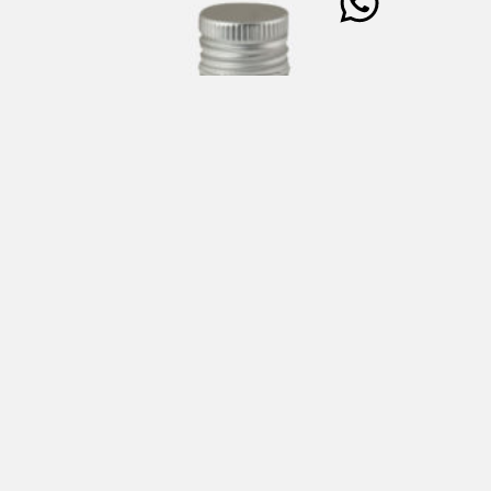
BEIGE Aceto di vino “REIMS CHAMPAGNE-ARDENNE”
250 ml
€
15,00