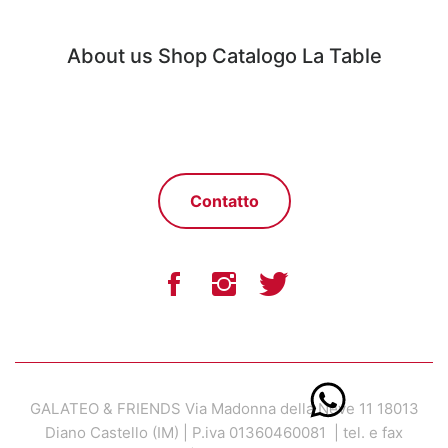
About us
Shop
Catalogo
La Table
Contatto
GALATEO & FRIENDS Via Madonna della Neve 11 18013
Diano Castello (IM) | P.iva 01360460081 | tel. e fax