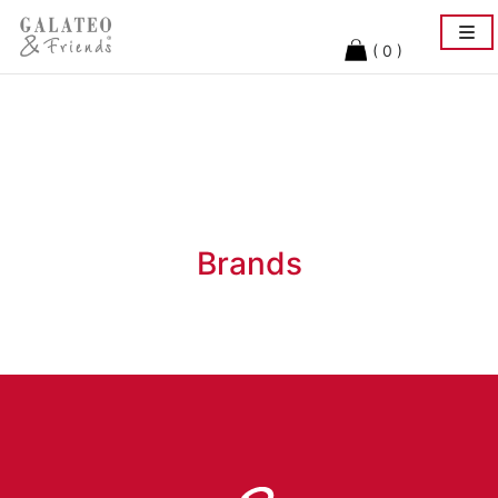
Togg
navi
( 0 )
Brands