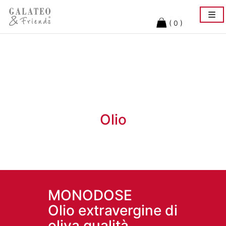
Togg
navi
( 0 )
Olio
MONODOSE
Olio extravergine di
oliva qualità