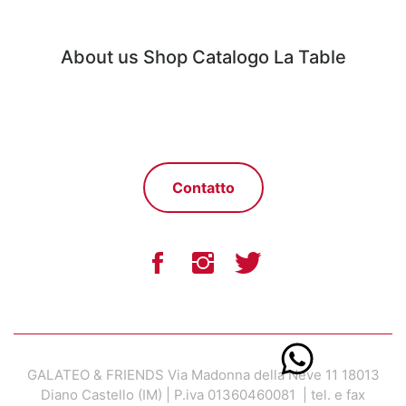
About us
Shop
Catalogo
La Table
Contatto
GALATEO & FRIENDS Via Madonna della Neve 11 18013
Diano Castello (IM) | P.iva 01360460081 | tel. e fax