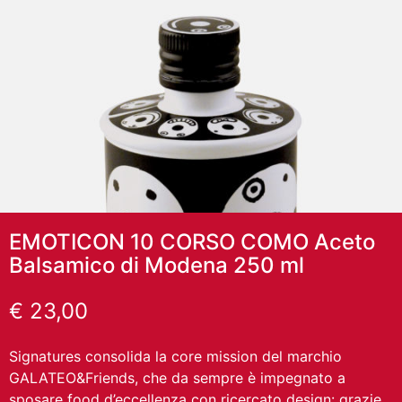
EMOTICON 10 CORSO COMO Aceto
Balsamico di Modena 250 ml
€
23,00
Signatures consolida la core mission del marchio
GALATEO&Friends, che da sempre è impegnato a
sposare food d’eccellenza con ricercato design: grazie