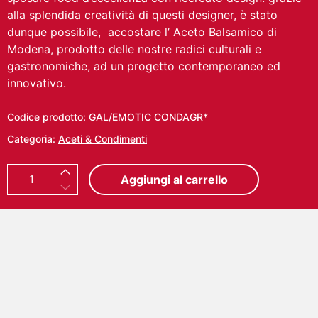
alla splendida creatività di questi designer, è stato
dunque possibile, accostare l’ Aceto Balsamico di
Modena, prodotto delle nostre radici culturali e
gastronomiche, ad un progetto contemporaneo ed
innovativo.
Codice prodotto:
GAL/EMOTIC CONDAGR*
Categoria:
Aceti & Condimenti
E
Aggiungi al carrello
M
O
T
I
C
O
N
1
0