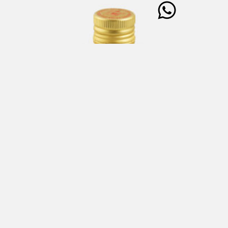
TWIST Condimento a base di Olio Extra Vergine di Oliva
(91,3%) salato 250 ml
€
20,00