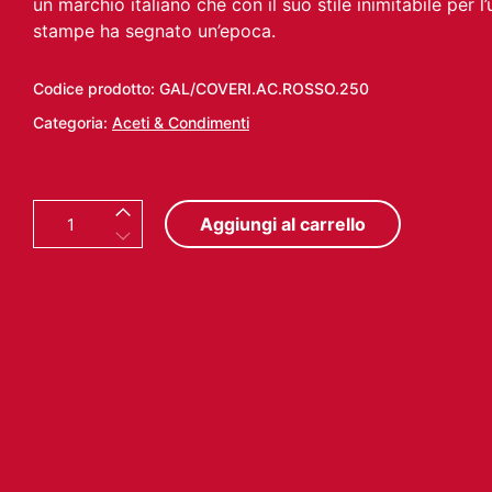
un marchio italiano che con il suo stile inimitabile per l
stampe ha segnato un’epoca.
Codice prodotto:
GAL/COVERI.AC.ROSSO.250
Categoria:
Aceti & Condimenti
E
Aggiungi al carrello
N
R
I
C
O
C
O
V
E
R
I
A