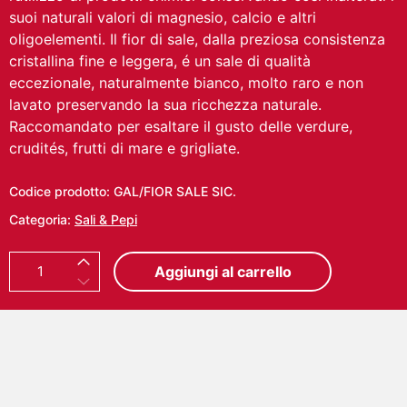
suoi naturali valori di magnesio, calcio e altri
oligoelementi. Il fior di sale, dalla preziosa consistenza
cristallina fine e leggera, é un sale di qualità
eccezionale, naturalmente bianco, molto raro e non
lavato preservando la sua ricchezza naturale.
Raccomandato per esaltare il gusto delle verdure,
crudités, frutti di mare e grigliate.
Codice prodotto:
GAL/FIOR SALE SIC.
Categoria:
Sali & Pepi
F
Aggiungi al carrello
I
O
R
D
I
S
A