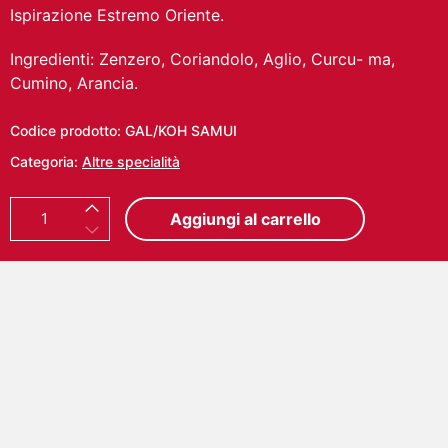
Ispirazione Estremo Oriente.
Ingredienti: Zenzero, Coriandolo, Aglio, Curcu- ma,
Cumino, Arancia.
Codice prodotto:
GAL/KOH SAMUI
Categoria:
Altre specialità
K
Aggiungi al carrello
O
H
S
A
M
U
I
M
i
s
c