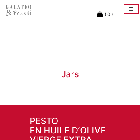
Togg
navi
( 0 )
Jars
PESTO
EN HUILE D’OLIVE
VIERGE EXTRA