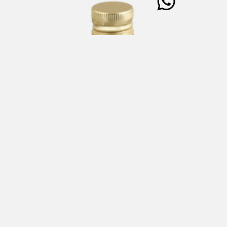
MERLINO Condimento a base di Olio Extra Vergine di
Oliva (100%) affumicato 250 ml
€
31,00