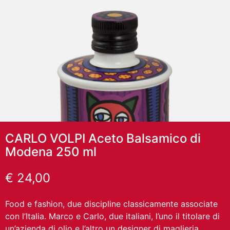
CARLO VOLPI Aceto Balsamico di
Modena 250 ml
€
24,00
Food e fashion, due discipline classicamente associate
con l’Italia. Marco e Carlo, due italiani, l’uno il titolare di
un’azienda di olio e l’altro un designer di maglieria.