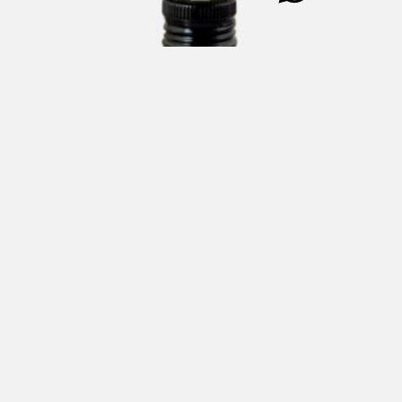
PEPERINO Condimento a base di Olio Extra Vergine di
Oliva (90%)e Pepe Nero 250 ml
€
18,00