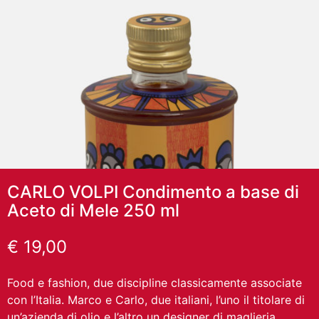
CARLO VOLPI Condimento a base di
Aceto di Mele 250 ml
€
19,00
Food e fashion, due discipline classicamente associate
con l’Italia. Marco e Carlo, due italiani, l’uno il titolare di
un’azienda di olio e l’altro un designer di maglieria.