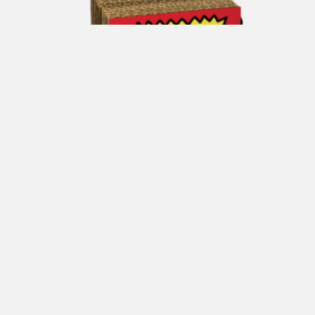
CARLO VOLPI Confezione Regalo 1
€
40,00