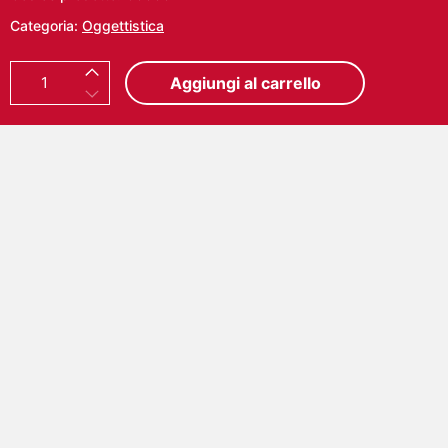
Categoria:
Oggettistica
P
Aggiungi al carrello
I
A
T
T
I
N
O
D
E
G
U
S
T
A
Z
I
O