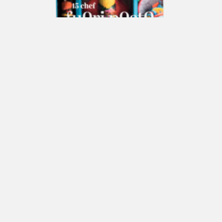
LIBRO 15 CHEF FUORI POSTO
€
24,90