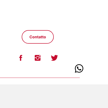
Contatto
ax 0183.497691 | info@galateofriends.it
Sanremo