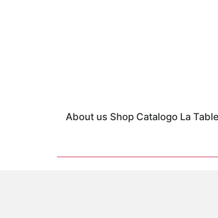
About us
Shop
Catalogo
La Tabl
GALATEO & FRIENDS Via Madonna della Ne
Concep