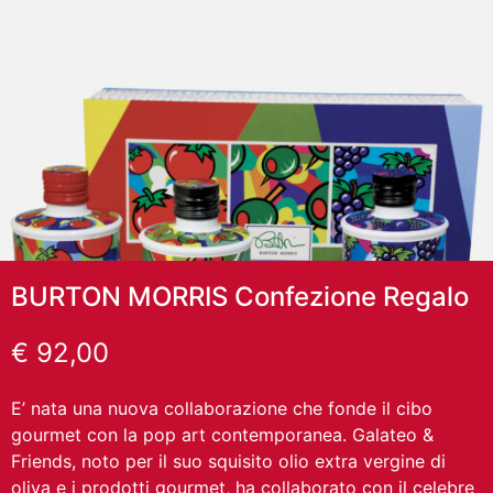
BURTON MORRIS Confezione Regalo
€
92,00
E’ nata una nuova collaborazione che fonde il cibo
gourmet con la pop art contemporanea. Galateo &
Friends, noto per il suo squisito olio extra vergine di
oliva e i prodotti gourmet, ha collaborato con il celebre