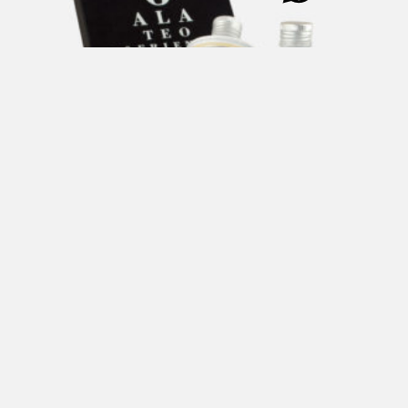
L’OLIANDOLO OCULISTA Confezione Regalo quadrata
con 4 bottiglie da 250 ml
€
96,00