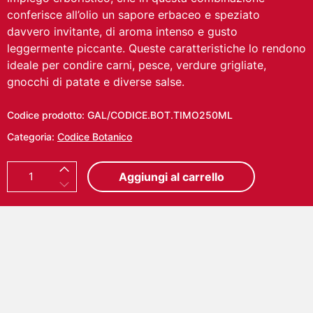
conferisce all’olio un sapore erbaceo e speziato
davvero invitante, di aroma intenso e gusto
leggermente piccante. Queste caratteristiche lo rendono
ideale per condire carni, pesce, verdure grigliate,
gnocchi di patate e diverse salse.
Codice prodotto:
GAL/CODICE.BOT.TIMO250ML
Categoria:
Codice Botanico
C
Aggiungi al carrello
o
n
d
i
m
e
n
t
o