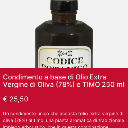
Condimento a base di Olio Extra
Vergine di Oliva (78%) e TIMO 250 ml
€
25,50
Un condimento unico che accosta l’olio extra vergine di
oliva (78%) al timo, una pianta aromatica di tradizionale
impiego
erboristico, che in questa combinazione