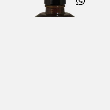
Aceto di Pomodoro 250 ml
€
19,50