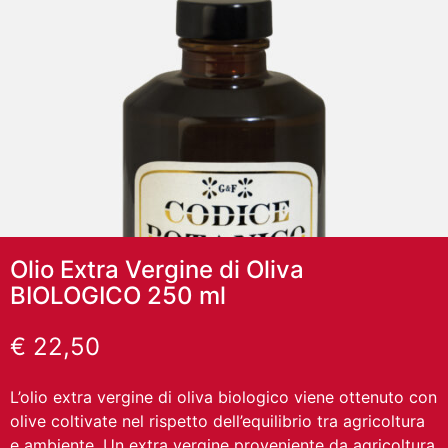
Olio Extra Vergine di Oliva
BIOLOGICO 250 ml
€
22,50
L’olio extra vergine di oliva biologico viene ottenuto con
olive coltivate nel rispetto dell’equilibrio tra agricoltura
e ambiente. Un extra vergine proveniente da agricoltura