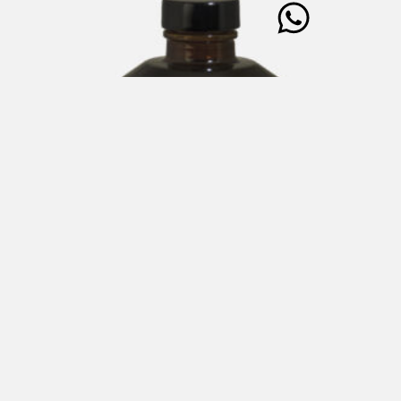
HORTUS – Condimento a base di Olio Extra Vergine di
Oliva (90%) e Erbe Aromatiche 250 ml
€
28,00